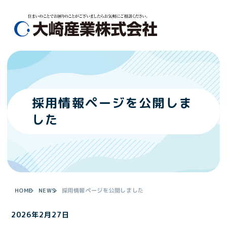
メ
ニ
ュ
MEN
ー
を
ス
キ
ッ
プ
採用情報ページを公開しま
し
した
て
コ
ン
テ
ン
ツ
HOME
NEWS
採用情報ページを公開しました
へ
2026年2月27日