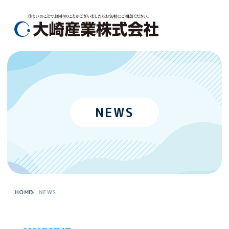
メ
ニ
ュ
MEN
ー
を
ス
キ
ッ
プ
NEWS
し
て
コ
ン
テ
ン
ツ
HOME
NEWS
へ