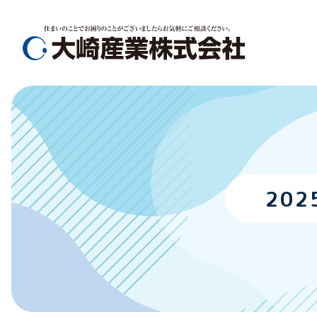
メ
ニ
ュ
ー
を
ス
キ
ッ
プ
し
20
て
コ
ン
テ
ン
ツ
へ