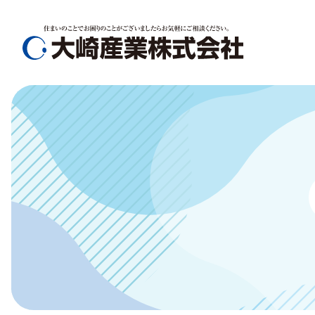
メ
ニ
ュ
ー
を
ス
キ
ッ
プ
し
て
コ
ン
テ
ン
ツ
へ